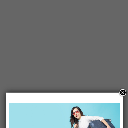
Viaggi Naturalistici
Per immergersi dove la natura
regna sovrana, tra foreste tropicali,
savane, ghiacciai, deserti, fiordi e
molto altro