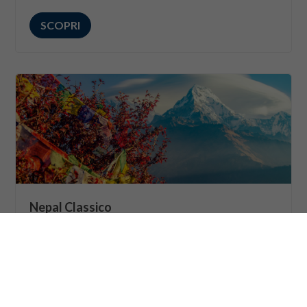
SCOPRI
Nepal Classico
Dai templi millenari di Kathmandu alla giungla
selvaggia del Chitwan, fino alla pace incantata di
Pokhara riflessa sulle vette dell'Himalaya. Un viaggio
evocativo sospeso tra spiritualità, avventura e
panorami che tolgono il fiato.