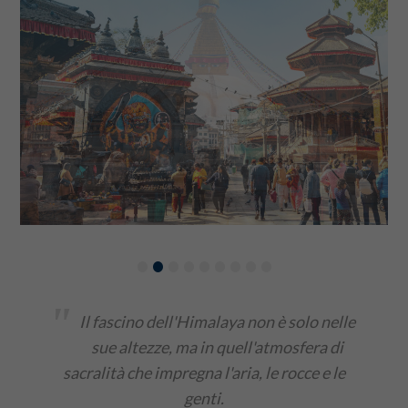
•
•
•
•
•
•
•
•
•
"
Il fascino dell'Himalaya non è solo nelle
sue altezze, ma in quell'atmosfera di
sacralità che impregna l'aria, le rocce e le
genti.