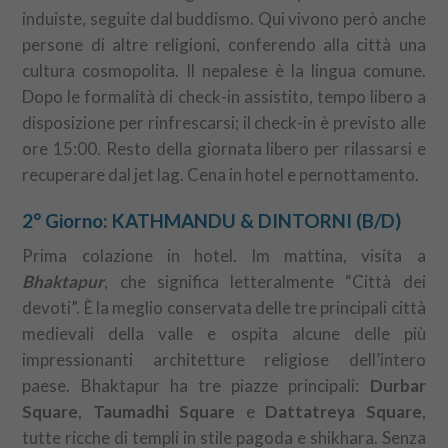
induiste, seguite dal buddismo. Qui vivono però anche
persone di altre religioni, conferendo alla città una
cultura cosmopolita. Il nepalese è la lingua comune.
Dopo le formalità di check-in assistito, tempo libero a
disposizione per rinfrescarsi; il check-in è previsto alle
ore 15:00. Resto della giornata libero per rilassarsi e
recuperare dal jet lag. Cena in hotel e pernottamento.
2° Giorno: KATHMANDU & DINTORNI (B/D)
Prima colazione in hotel. Im mattina, visita a
Bhaktapur
, che significa letteralmente “Città dei
devoti”. È la meglio conservata delle tre principali città
medievali della valle e ospita alcune delle più
impressionanti architetture religiose dell’intero
paese. Bhaktapur ha tre piazze principali:
Durbar
Square
,
Taumadhi Square
e
Dattatreya Square
,
tutte ricche di templi in stile pagoda e shikhara. Senza