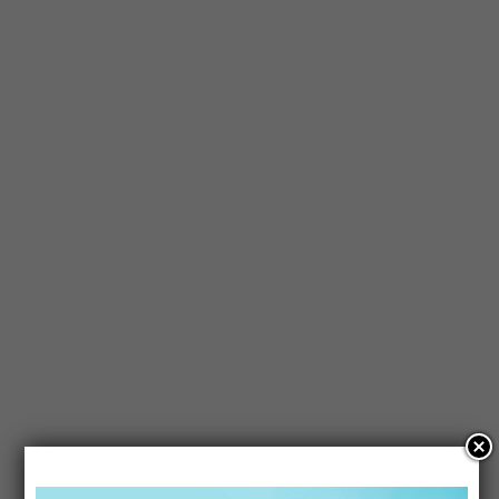
incantata di Pokhara riflessa sulle vette
dell'Himalaya. Un viaggio evocativo sospeso
tra spiritualità, avventura e panorami che
tolgono il fiato.