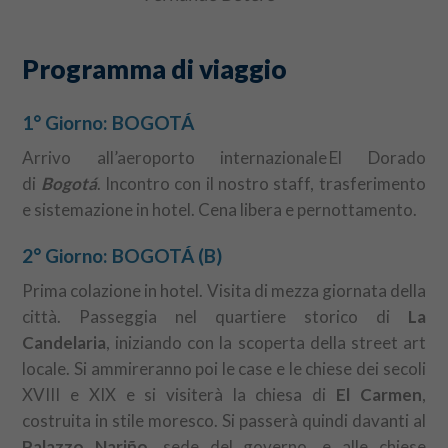
Programma di viaggio
1° Giorno: BOGOTÁ
Arrivo all’aeroporto internazionale El Dorado
di
Bogotá
. Incontro con il nostro staff, trasferimento
e sistemazione in hotel. Cena libera e pernottamento.
2° Giorno: BOGOTÁ (B)
Prima colazione in hotel. Visita di mezza giornata della
città. Passeggia nel quartiere storico di
La
Candelaria
, iniziando con la scoperta della street art
locale. Si ammireranno poi le case e le chiese dei secoli
XVIII e XIX e si visiterà la chiesa di
El Carmen
,
costruita in stile moresco. Si passerà quindi davanti al
Palazzo Nariño
, sede del governo, e alle chiese