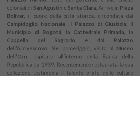
coloniali di
San Agustín
e
Santa Clara
. Arrivo in
Plaza
Bolívar
, il cuore della città storica, circondata dal
Campidoglio Nazionale
, il
Palazzo di Giustizia
, il
Municipio di Bogotá
, la
Cattedrale Primada
, la
Cappella del Sagrario
e dal
Palazzo
dell’Arcivescovo
. Nel pomeriggio, visita al
Museo
dell’Oro
, ospitato all’interno della Banca della
Repubblica dal 1939. Recentemente restaurata, la sua
collezione testimonia il talento orafo delle culture
precolombiane, tra cui i Muisca, i Quimbaya, i Tayrona
e molte altre. Pranzo liber. Nel pomeriggio, tempo
libero a disposizione. Cena libera e pernottamento.
ESCURSIONE OPZIONALE: Monserrate (€85)
Partenza in funicolare o in teleferica verso il monte
Monserrate
, che domina la valle di Bogotá e offre una
vista panoramica sulla capitale. Visita della chiesa