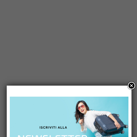
Lasciati avvolgere dal profumo delle
piantagioni e dal ritmo dei Caraibi in un
itinerario che unisce storia, natura e mare.