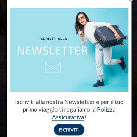
Islanda
Un'esperienza ai confini del
mondo, tra ghiacciai, geyser,
vulcani, avvistamenti di balene e
pulcinelle di mare!
Torna a Europa
Iscriviti alla nostra Newsletter e per il tuo
primo viaggio ti regaliamo la
Polizza
Assicurativa
!
ISCRIVITI