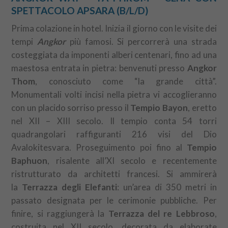
SPETTACOLO APSARA (B/L/D)
Prima colazione in hotel. Inizia il giorno con le visite dei
tempi
Angkor
più famosi. Si percorrerà una strada
costeggiata da imponenti alberi centenari, fino ad una
maestosa entrata in pietra: benvenuti presso
Angkor
Thom
, conosciuto come “la grande città”.
Monumentali volti incisi nella pietra vi accoglieranno
con un placido sorriso presso il
Tempio Bayon
, eretto
nel XII – XIII secolo. Il tempio conta 54 torri
quadrangolari raffiguranti 216 visi del Dio
Avalokitesvara. Proseguimento poi fino al
Tempio
Baphuon
, risalente all’XI secolo e recentemente
ristrutturato da architetti francesi. Si ammirerà
la
Terrazza degli Elefanti
: un’area di 350 metri in
passato designata per le cerimonie pubbliche. Per
finire, si raggiungerà la
Terrazza del re Lebbroso
,
costruita nel XII secolo, decorata da elaborate