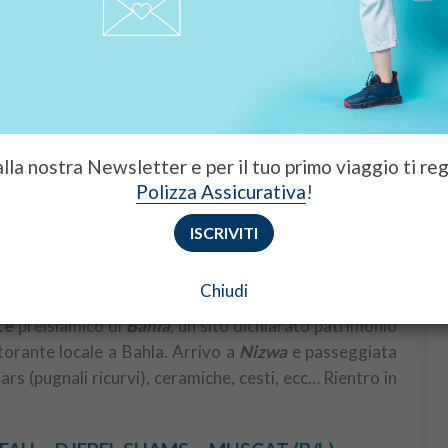
sia fermato (soste fotografiche). Arrivati a
Al Mintrib
,
4×4 che condurranno all’accampamento attraverso il
glieranno con il caffè omanita, frutta fresca e bibite.
po.
– JABRIN – BAHLA – NIZWA (B/L)
 alla nostra Newsletter e per il tuo primo viaggio ti re
 sole sulle dune. Prima colazione e momenti di relax in
Polizza Assicurativa
!
ccessivamente, partenza con una 4×4 per raggiungere
Al
alla volta di Nizwa. Sosta a
Sinaw
, dove sarà possibili
ISCRIVITI
Partenza per
Jabrin
e visita al
Castello
costruito nel
ua residenza secondaria. È famoso per i suoi soffitti
Chiudi
le sue griglie delle porte e delle finestre di stucco o di
te
preislamico di
Bahla
, un sito dichiarato patrimonio
torante locale a Bahla. Arrivo a
Nizwa
e passeggiata
ars (pugnali ricurvi), ceramiche, cesti, ecc… Rientro in