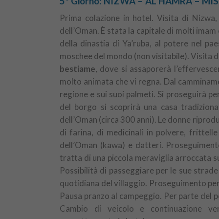
5° Giorno: NIZWA – AL HAMRA – MI
Prima colazione in hotel. Visita di Nizwa, 
dell’Oman. È stata la capitale di molti imam
della dinastia di Ya’ruba, al potere nel p
moschee del mondo (non visitabile). Visita 
bestiame
, dove si assaporerà l’effervesce
molto animata che vi regna. Dal camminamen
regione e sui suoi palmeti. Si proseguirà pe
del borgo si scoprirà una casa tradiziona
dell’Oman (circa 300 anni). Le donne riprodur
di farina, di medicinali in polvere, frittell
dell’Oman (kawa) e datteri. Proseguimen
tratta di una piccola meraviglia arroccata s
Possibilità di passeggiare per le sue strade 
quotidiana del villaggio. Proseguimento pe
Pausa pranzo al campeggio. Per parte del po
Cambio di veicolo e continuazione v