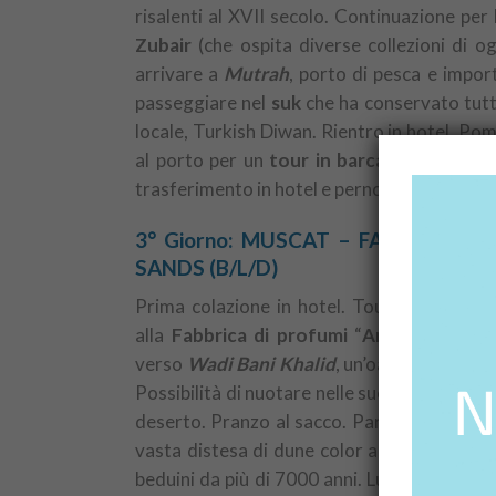
risalenti al XVII secolo. Continuazione per 
Zubair
(che ospita diverse collezioni di o
arrivare a
Mutrah
, porto di pesca e impo
passeggiare nel
suk
che ha conservato tutta
locale, Turkish Diwan. Rientro in hotel. Pom
al porto per un
tour in barca al tramont
trasferimento in hotel e pernottamento. Cen
3° Giorno: MUSCAT – FABBRICA D
SANDS (B/L/D)
Prima colazione in hotel. Tour del quartie
alla
Fabbrica di profumi
“
Amouage
” per
verso
Wadi Bani Khalid
, un’oasi con un bac
Possibilità di nuotare nelle sue acque cald
deserto. Pranzo al sacco. Partenza attrave
vasta distesa di dune color arancio, alcune 
beduini da più di 7000 anni. Lungo la strada,