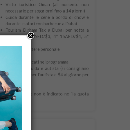
Visto turistico Oman (al momento non
necessario per soggiorni fino a 14 giorni)
Guida durante le cene a bordo di dhow e
durante i safari con barbecue a Dubai
Tourism Dirham Tax a Dubai per notta a
camera: 3* 10AED/$3; 4* 15AED/$4; 5*
20AED/$6
Extra di carattere personale
Bevande
Pasti non indicati nel programma
Mance per guida e autista (si consigliano
$5 al giorno per l’autista e $4 al giorno per
la guida)
Facchinaggio
Tutto ciò che non è indicato ne “la quota
comprende”
Note