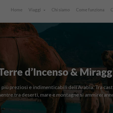
Home
Viaggi
Chi siamo
Come funziona
C
Terre d’Incenso & Miragg
più preziosi e indimenticabili dell'Arabia. Tra caste
 mentre tra deserti, mare e montagne si ammireranno