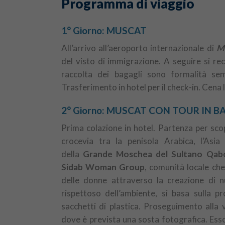
Programma di viaggio
1° Giorno: MUSCAT
All’arrivo all’aeroporto internazionale di
M
del visto di immigrazione. A seguire si re
raccolta dei bagagli sono formalità semp
Trasferimento in hotel per il check-in. Cena 
2° Giorno: MUSCAT CON TOUR IN B
Prima colazione in hotel. Partenza per scop
crocevia tra la penisola Arabica, l’Asia 
della
Grande Moschea del Sultano Qab
Sidab Woman Group
, comunità locale che
delle donne attraverso la creazione di n
rispettoso dell’ambiente, si basa sulla p
sacchetti di plastica. Proseguimento alla 
dove è prevista una sosta fotografica. Ess