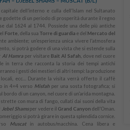
SFAH – DJEBEL SHAMS – MUSCAT (B/L)
capitale dell’interno e culla dell’Islam nel Sultanato
 e godette di un periodo di prosperità durante il regno
aese dal 1624 al 1744. Possiede una delle più antiche
del
Forte
, della sua
Torre di guardia
e del
Mercato del
nte ambiente; un’esperienza unica vivere l’atmosfera
to, si potrà godere di una vista che si estende sulla
r
Al Hamra
per visitare
Bait Al Safah
, dove nel cuore
le in terra che racconta la storia dei tempi antichi
ranno i gesti dei mestieri di altri tempi: la produzione
e locali, ecc… Durante la visita verrà offerto il caffè
to in 4×4 verso
Misfah
per una sosta fotografica; si
ul bordo di un canyon, nel cuore di un’arida montagna.
strette con mura di fango, cullati dai suoni della vita
r
Jebel Shams
per vedere il
Grand Canyon
dell’Oman.
meriggio si potrà girare in questa splendida cornice.
erso
Muscat
in autobus/macchina. Cena libera e