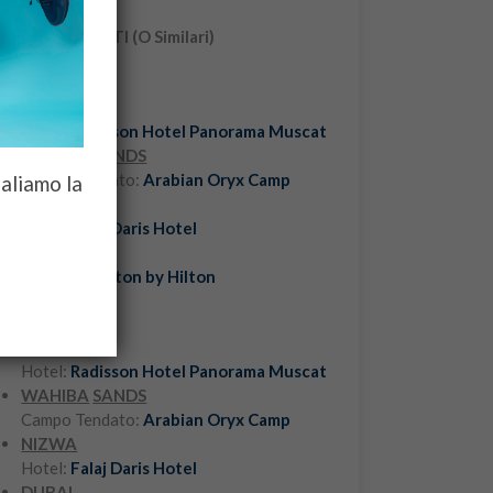
HOTEL PREVISTI (O Similari)
Categoria 3*
:
MUSCAT
Hotel:
Radisson Hotel Panorama Muscat
WAHIBA
SANDS
Campo Tendato:
Arabian Oryx Camp
galiamo la
NIZWA
Hotel:
Falaj Daris Hotel
DUBAI
Hotel:
Hampton by Hilton
Categoria 4*
:
MUSCAT
Hotel:
Radisson Hotel Panorama Muscat
WAHIBA
SANDS
Campo Tendato:
Arabian Oryx Camp
NIZWA
Hotel:
Falaj Daris Hotel
DUBAI