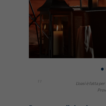
•
"
L'oasi è fatta per
Prov