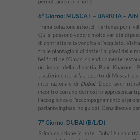
pernottamento in hotel.
6° Giorno: MUSCAT – BARKHA – AI
Prima colazione in hotel. Partenza per il vil
Qui si possono vedere molte varietà di pesce
di contrattare la vendita e l’acquisto. Visit
tra le piantagioni di datteri ai piedi delle 
bei forti dell’Oman, splendidamente restau
un imam della dinastia Bani Kharous. P
trasferimento all’aeroporto di Muscat per 
internazionale di
Dubai
. Dopo aver ritira
incontro con uno dei nostri rappresentanti pa
l’accoglienza e l’accompagnamento al propri
parlante inglese, no guida). Cena libera e p
7° Giorno: DUBAI (B/L/D)
Prima colazione in hotel. Dubai è una città 