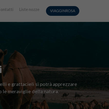
ontatti
Liste nozze
VIAGGINROSA
i
lli e grattacieli si potrà apprezzare
 le meraviglie della natura.