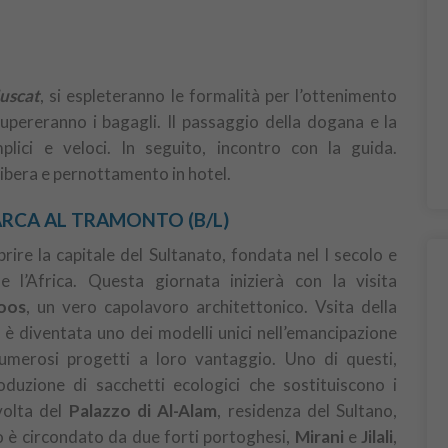
uscat
, si espleteranno le formalità per l’ottenimento
cupereranno i bagagli. Il passaggio della dogana e la
lici e veloci. In seguito, incontro con la guida.
libera e pernottamento in hotel.
ARCA AL TRAMONTO (B/L)
rire la capitale del Sultanato, fondata nel I secolo e
e l’Africa. Questa giornata inizierà con la visita
oos
, un vero capolavoro architettonico. Vsita della
 è diventata uno dei modelli unici nell’emancipazione
umerosi progetti a loro vantaggio. Uno di questi,
roduzione di sacchetti ecologici che sostituiscono i
volta del
Palazzo di Al-Alam
, residenza del Sultano,
o è circondato da due forti portoghesi,
Mirani
e
Jilali
,