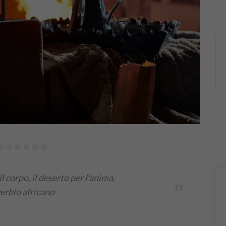
•
•
•
•
•
•
 il corpo, il deserto per l'anima.
"
erbio africano