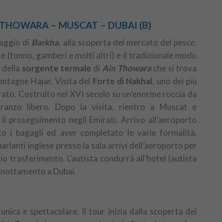
N THOWARA – MUSCAT – DUBAI (B)
laggio di
Barkha
, alla scoperta del mercato del pesce.
 (tonno, gamberi e molti altri) e il tradizionale modo
a della
sorgente termale
di
Ain Thowara
che si trova
montagne Hajar. Visita del
Forte di Nakhal
, uno dei più
rato. Costruito nel XVI secolo su un’enorme roccia da
ranzo libero. Dopo la visita, rientro a Muscat e
il proseguimento negli Emirati. Arrivo all’aeroporto
to i bagagli ed aver completato le varie formalità,
rlanti inglese presso la sala arrivi dell’aeroporto per
o trasferimento. L’autista condurrà all’hotel (autista
ernottamento a Dubai.
unica e spettacolare. Il tour inizia dalla scoperta dei