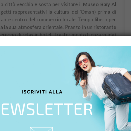
la città vecchia e sosta per visitare il
Museo Baïy Al
ggetti rappresentativi la cultura dell’Oman) prima di
rtante centro del commercio locale. Tempo libero per
 la sua atmosfera orientale. Pranzo in un ristorante
eriggio di relax in hotel. Trasferimento (senza guida)
o
(2 ore) sulla riva di Muscat. Al termine della visita,
a libera.
I PROFUMI – WADI BANI KHALID – WAHIBA
re delle ambasciate e dei ministeri di Muscat. Visita
 scoprire i segreti dei mitici profumi. Continuazione
ino naturale situato in una valle stretta e molto verde.
e e turchesi, con un paesaggio magnifico di montagne e
rso le montagne per il deserto di
Wahiba Sands
, una
alte più di 100 metri. Questo è l’habitat naturale dei
 si possono scoprire i caratteristici borghi, alcuni dei