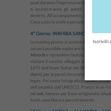
quali daranno l’impressione che il tempo si 
si incontreranno gli autisti con i loro 
deserto. All’accampamento, i beduini vi acco
Cena sotto le stelle e pernottamento al cam
4° Giorno: WAHIBA SANDS – SINAW 
Iscriviti
La mattina presto si assisterà al levarsi del
cui sarà possibile esplorare il deserto. Su
Mintrib
e riprendere l’autobus per partire 
visitare il vecchio villaggio e il
suk
locale. 
1675 dall’Imam Sultan bin Bil’Arab, come s
dipinti, per le pareti decorate con arabeschi, 
legno. Poi sosta fotografica davanti al
For
dell’umanità dall’UNESCO. Pranzo in un ris
nel
suk
, famoso per il suo artigianato: khanj
hotel, cena libera e pernottamento.