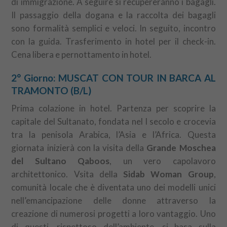
di immigrazione. A seguire si recupereranno i bagagli.
Il passaggio della dogana e la raccolta dei bagagli
sono formalità semplici e veloci. In seguito, incontro
con la guida. Trasferimento in hotel per il check-in.
Cena libera e pernottamento in hotel.
2° Giorno: MUSCAT CON TOUR IN BARCA AL
TRAMONTO (B/L)
Prima colazione in hotel. Partenza per scoprire la
capitale del Sultanato, fondata nel I secolo e crocevia
tra la penisola Arabica, l’Asia e l’Africa. Questa
giornata inizierà con la visita della
Grande Moschea
del Sultano Qaboos
, un vero capolavoro
architettonico. Vsita della
Sidab Woman Group
,
comunità locale che è diventata uno dei modelli unici
nell’emancipazione delle donne attraverso la
creazione di numerosi progetti a loro vantaggio. Uno
di questi, rispettoso dell’ambiente, si basa sulla