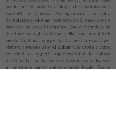
produzione di sacchetti ecologici che sostituiscono i
sacchetti di plastica. Proseguimento alla volta
del
Palazzo di Al-Alam
, residenza del Sultano, dove è
prevista una sosta fotografica. Esso è circondato da
due forti portoghesi,
Mirani
e
Jilali
, risalenti al XVII
secolo. Continuazione per la città vecchia e sosta per
visitare il
Museo Baïy Al Zubair
(che ospita diverse
collezioni di oggetti rappresentativi la cultura
dell’Oman) prima di arrivare a
Mutrah
, porto di pesca
e importante centro del commercio locale. Tempo
libero per passeggiare nel
suk
che ha conservato tutta
la sua atmosfera orientale. Pranzo in un ristorante
locale, Turkish Diwan. Rientro in hotel. Pomeriggio di
relax in hotel. Trasferimento (senza guida) al porto
per un
tour in barca al tramonto
(2 ore) sulla riva di
Muscat. Al termine della visita, trasferimento in hotel
e pernottamento. Cena libera.