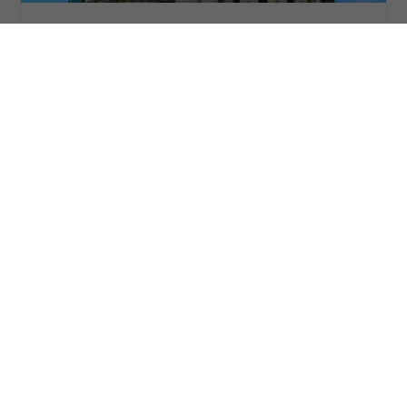
Macedonia & Bulgaria
La terra di Alessandro Magno e le perle di Bulgaria:
dalla Tracia, passando per la Calcidica in Grecia, fino
alla Macedonia del Nord
Durata 8 giorni
Da € 1.085 a persona
SCOPRI