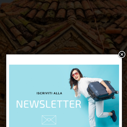
Macedonia
Una Terra ricca di storia, miti e
natura. Un viaggio fra incantevoli
città d'arte, antichissimi siti
archeologici e una natura