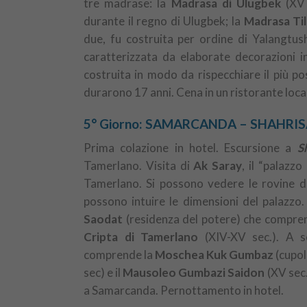
tre madrase: la
Madrasa di Ulugbek
(XV 
durante il regno di Ulugbek; la
Madrasa Til
due, fu costruita per ordine di Yalangtush
caratterizzata da elaborate decorazioni i
costruita in modo da rispecchiare il più po
durarono 17 anni. Cena in un ristorante loca
5° Giorno: SAMARCANDA – SHAHRI
Prima colazione in hotel. Escursione a
S
Tamerlano. Visita di
Ak Saray
, il “palazz
Tamerlano. Si possono vedere le rovine de
possono intuire le dimensioni del palazzo
Saodat
(residenza del potere) che compre
Cripta di Tamerlano
(XIV-XV sec.). A s
comprende la
Moschea Kuk Gumbaz
(cupola
sec) e il
Mausoleo Gumbazi Saidon
(XV sec.
a Samarcanda. Pernottamento in hotel.