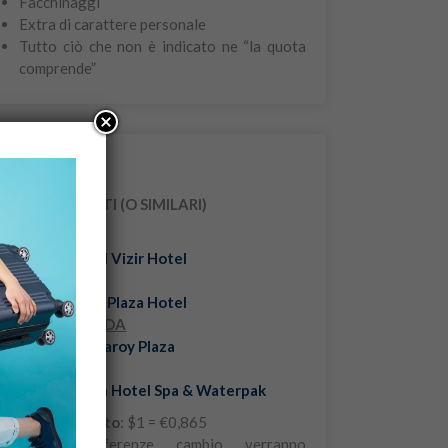
Facchinaggi
Extra di carattere personale
Tutto ciò che non è indicato ne “la quota
comprende”
Note
HOTEL PREVISTI (O SIMILARI)
KHIVA
Hotel:
Grand Vizir Hotel
BUKHARA
Hotel:
Sharq Plaza Hotel
SAMARCANDA
Hotel:
Ko’k Saroy Plaza
TASHKENT
Hotel:
Simma Hotel Spa & Waterpak
Cambio applicato
: $1 = €0,865
Eventuali differenze cambio verranno