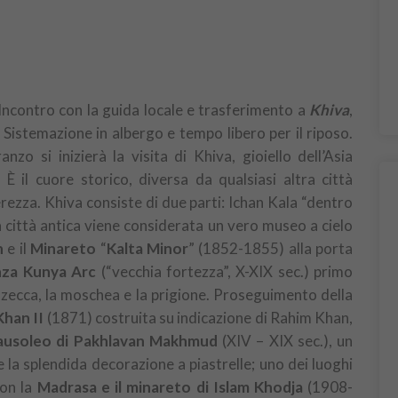
Incontro con la guida locale e trasferimento a
Khiva
,
 Sistemazione in albergo e tempo libero per il riposo.
nzo si inizierà la visita di Khiva, gioiello dell’Asia
 È il cuore storico, diversa da qualsiasi altra città
erezza. Khiva consiste di due parti: Ichan Kala “dentro
a città antica viene considerata un vero museo a cielo
n
e il
Minareto
“
Kalta Minor
” (1852-1855) alla porta
nza Kunya Arc
(“vecchia fortezza”, X-XIX sec.) primo
 zecca, la moschea e la prigione. Proseguimento della
han II
(1871) costruita su indicazione di Rahim Khan,
usoleo di Pakhlavan Makhmud
(XIV – XIX sec.), un
 la splendida decorazione a piastrelle; uno dei luoghi
con la
Madrasa e il minareto di Islam Khodja
(1908-