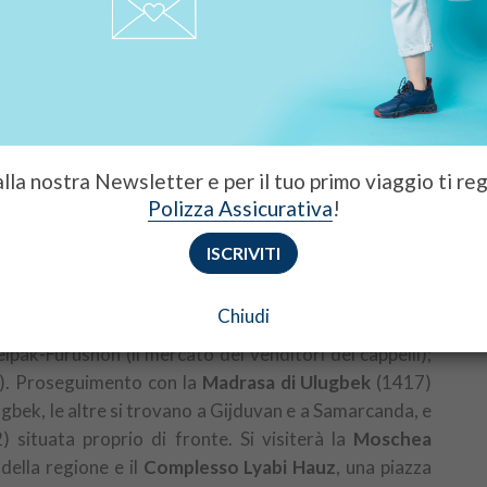
Pernottamento in hotel.
 iniziando dal
Mausoleo dei Samanidi
(IX-X sec), uno
i della città, costruito dai Samanidi per celebrare il
o al suo interno insieme ad alcuni discendenti.
 alla nostra Newsletter e per il tuo primo viaggio ti re
a Ayub
(XII-XVI sec), costruito sopra una sorgente, il
Polizza Assicurativa
!
uire si visiterà la Moschea Bolo Khauz (1712-1713), la
so
Poi Kalon
che include tre costruzioni: la
Moschea
ISCRIVITI
ec) alto 46 m e con fondamenta profonde 10 m, e la
luminose cupole azzurre. Pranzo in un ristorante locale.
Chiudi
tà con i
Mercati coperti di Bukhara
(XVI sec): Toki-
elpak-Furushon (il mercato dei venditori dei cappelli);
e). Proseguimento con la
Madrasa di Ulugbek
(1417)
gbek, le altre si trovano a Gijduvan e a Samarcanda, e
situata proprio di fronte. Si visiterà la
Moschea
 della regione e il
Complesso Lyabi Hauz
, una piazza