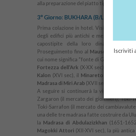
alla preparazione del piatto tipico, il plov. 
3° Giorno: BUKHARA (B/L/D)
Prima colazione in hotel. Visita di Bukhara
degli edifici più antichi e meglio conservat
capostipite della loro dinastia sepolt
Iscriviti
Proseguimento fino al
Mausoleo Chashm
cui nome significa “fonte di Giobbe”. A seg
Fortezza dell’Ark
(X-XX sec) e il comples
Kalon
(XVI sec), il
Minareto
Kalon
(XII s
Madrasa di Miri Arab
(XVII sec.) con le sue 
A seguire si continuerà la visita della cit
Zargaron (il mercato dei gioiellieri); Toki-T
Toki-Sarrafon (il mercato dei cambiavalut
una delle tre madrasa fatte costruire da Ulu
la
Madrasa di Abdulazizkhan
(1651-1652) 
Magokki Attori
(XII-XVI sec), la più antica