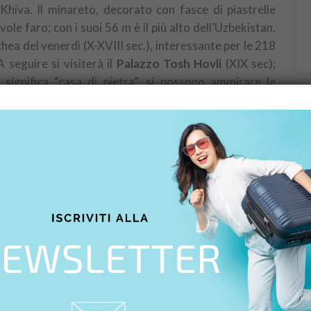
Khiva. Il minareto, decorato con fasce di piastrelle
vole faro; con i suoi 56 m è il più alto dell’Uzbekistan.
ea del venerdì (X-XVIII sec.), interessante per le 218
 seguire si visiterà il
Palazzo Tosh Hovli
(XIX sec);
e significa “casa di pietra”, si possono ammirare le
uazione con il
Mausoleo di Seyid Allaudin
(XIV sec),
l monumento più antico della città ancora in piedi, e si
ussa
(inizio del XX sec). Cena in un ristorante locale e
a Khiva a Bukhara con veicolo privato o in treno. Il
 strada nel deserto a Chaykhana o in treno. Arrivo a
 albergo. “Bukhoro-i-Sharif”, la sacra la nobile, di
hara, capitale del regno samanide nel IX secolo, è
una bellezza e di una ricchezza inaspettate e forse per
 Cena in una casa tradizionale dove si potrà assistere