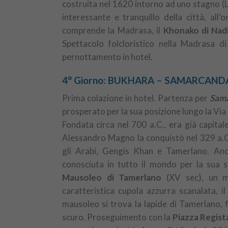
costruita nel 1620 intorno ad uno stagno (Lya
interessante e tranquillo della città, all
comprende la Madrasa, il
Khonako
di Nad
Spettacolo folcloristico nella Madrasa d
pernottamento in hotel.
4° Giorno: BUKHARA – SAMARCANDA
Prima colazione in hotel. Partenza per
Sam
prosperato per la sua posizione lungo la Via d
Fondata circa nel 700 a.C., era già capita
Alessandro Magno la conquistò nel 329 a.C
gli Arabi, Gengis Khan e Tamerlano. An
conosciuta in tutto il mondo per la sua st
Mausoleo di Tamerlano
(XV sec), un mo
caratteristica cupola azzurra scanalata, i
mausoleo si trova la lapide di Tamerlano,
scuro. Proseguimento con la
Piazza Regist