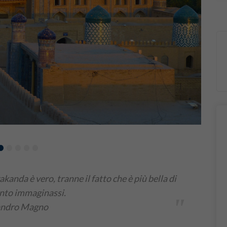
•
•
•
•
•
kanda è vero, tranne il fatto che è più bella di
nto immaginassi.
"
andro Magno