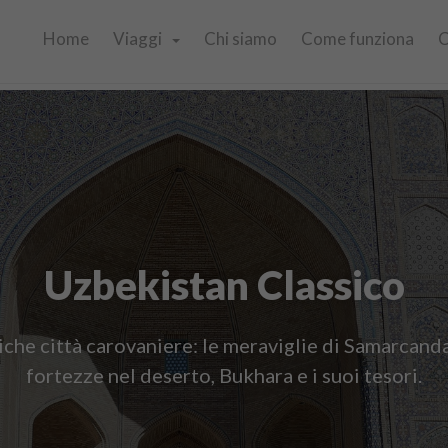
Home
Viaggi
Chi siamo
Come funziona
C
Uzbekistan Classico
iche città carovaniere: le meraviglie di Samarcanda,
fortezze nel deserto, Bukhara e i suoi tesori.