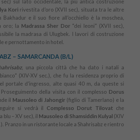
sec) sul lato occidentale, la più antica costruzione
lya Kori
rivestita d’oro (XVII sec), situata tra le altre
 Bakhadur e il suo fiore all’occhiello è la moschea,
n oro; la
Madrassa Sher Dor
“dei leoni” (XVII sec),
ssibile la madrasa di Ulugbek. I lavori di costruzione
le e pernottamento in hotel.
SABZ – SAMARCANDA (B/L)
hahrisabz
, una piccola città che ha dato i natali a
o bianco” (XIV-XV sec.), che fu la residenza proprio di
l portale d’ingresso, alte quasi 40 m, da queste si
. Proseguimento della visita con il complesso
Dorus
nde il
Mausoleo di Jahongir
(figlio di Tamerlano) e la
eguire si vedrà il
Complesso Dorut Tilovat
che
 blu – XV sec), il
Mausoleo di Shamsiddin Kulyal
(XIV
). Pranzo in un ristorante locale a Shahrisabz e rientro