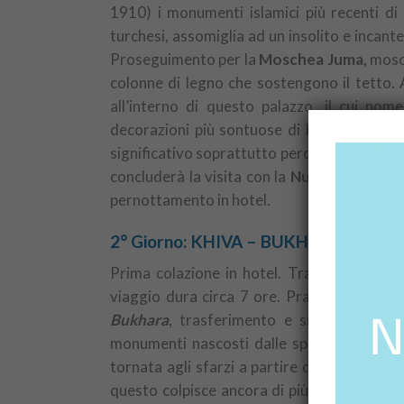
1910) i monumenti islamici più recenti di 
turchesi, assomiglia ad un insolito e incante
Proseguimento per la
Moschea Juma,
mosch
colonne di legno che sostengono il tetto. A
all’interno di questo palazzo, il cui nom
decorazioni più sontuose di Khiva. Contin
significativo soprattutto perché si tratta de
concluderà la visita con la
Nuova scuola r
pernottamento in hotel.
2° Giorno: KHIVA – BUKHARA (B/L/D)
Prima colazione in hotel. Trasferimento d
viaggio dura circa 7 ore. Pranzo lungo la
Bukhara
, trasferimento e sistemazione in
monumenti nascosti dalle spesse mura. Buk
tornata agli sfarzi a partire dal XVI; è di 
questo colpisce ancora di più il visitatore.