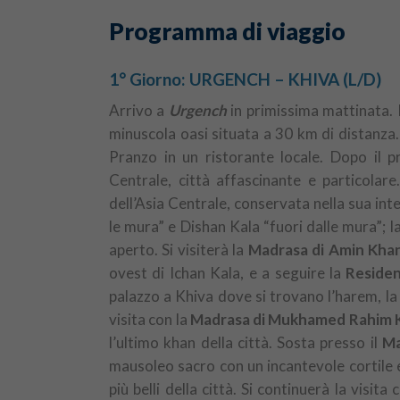
Programma di viaggio
1° Giorno: URGENCH – KHIVA (L/D)
Arrivo a
Urgench
in primissima mattinata. 
minuscola oasi situata a 30 km di distanza.
Pranzo in un ristorante locale. Dopo il pra
Centrale, città affascinante e particolare.
dell’Asia Centrale, conservata nella sua int
le mura” e Dishan Kala “fuori dalle mura”; l
aperto. Si visiterà la
Madrasa di Amin Kha
ovest di Ichan Kala, e a seguire la
Reside
palazzo a Khiva dove si trovano l’harem, la
visita con la
Madrasa di Mukhamed Rahim K
l’ultimo khan della città. Sosta presso il
Ma
mausoleo sacro con un incantevole cortile e
più belli della città. Si continuerà la visita 