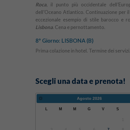
Roca
, il punto più occidentale dell’Eur
dell’Oceano Atlantico. Continuazione per i
eccezionale esempio di stile barocco e ro
Lisbona
. Cena e pernottamento.
8º Giorno: LISBONA (B)
Prima colazione in hotel. Termine dei servizi
Scegli una data e prenota!
Agosto
2026
L
M
M
G
V
S
1
3
4
5
6
7
8