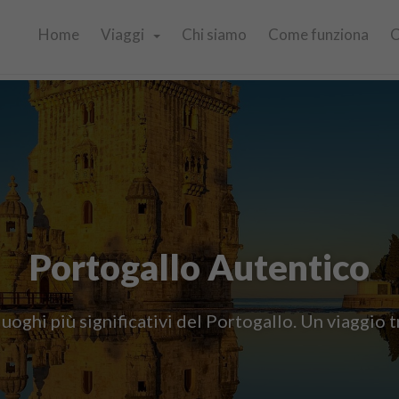
Home
Viaggi
Chi siamo
Come funziona
C
Portogallo Autentico
uoghi più significativi del Portogallo. Un viaggio tr