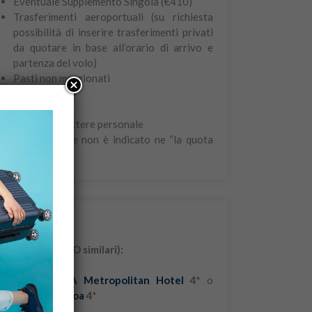
Eventuale Supplemento Singola (€410)
Trasferimenti aeroportuali (su richiesta
possibilità di inserire trasferimenti privati
da quotare in base all’orario di arrivo e
partenza del volo)
Pasti non menzionati
Facchinaggio
Mance
Extra di carattere personale
Tutto ciò che non è indicato ne “la quota
comprende”
Note
Hotel previsti (O similari):
LISBONA
Hotel:
SANA Metropolitan Hotel
4*
o
Ramada Lisboa
4*
FATIMA