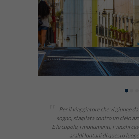
•
•
"
Per il viaggiatore che vi giunge d
sogno, stagliata contro un cielo azz
E le cupole, i monumenti, i vecchi cast
araldi lontani di questo luogo