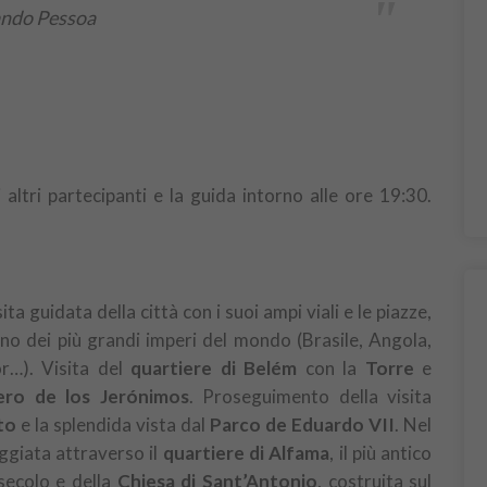
"
ndo Pessoa
i altri partecipanti e la guida intorno alle ore 19:30.
ta guidata della città con i suoi ampi viali e le piazze,
uno dei più grandi imperi del mondo (Brasile, Angola,
r…). Visita del
quartiere di Belém
con la
Torre
e
ro de los Jerónimos
. Proseguimento della visita
to
e la splendida vista dal
Parco de Eduardo VII
. Nel
ggiata attraverso il
quartiere di Alfama
, il più antico
secolo e della
Chiesa di Sant’Antonio
, costruita sul