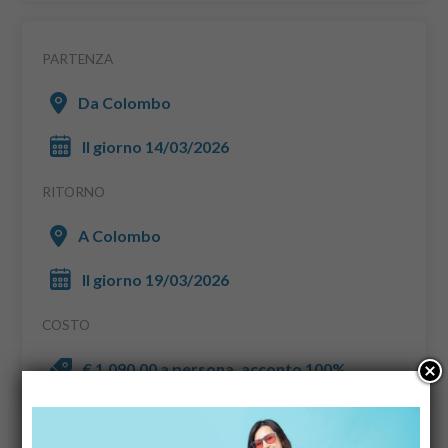
PARTENZA
Da Colombo
Il giorno 14/03/2026
RITORNO
A Colombo
Il giorno 19/03/2026
COSTO
€ 1.090,00 a persona, acconto 100%