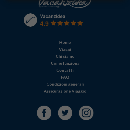
Vacanzidea
4.9
powered by
G
o
o
g
l
e
lascia una recensione su
Home
Viaggi
Chi siamo
Come funziona
Contatti
FAQ
Condizioni generali
Assicurazione Viaggio