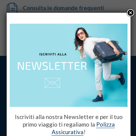
Consulta le domande frequenti
Scrivici via email, WhatsApp o Messenger
Vacanzidea
4.9
powered by
G
o
o
g
l
e
Iscriviti alla nostra Newsletter e per il tuo
lascia una recensione su
Home
primo viaggio ti regaliamo la
Polizza
Viaggi
Assicurativa
!
Chi siamo