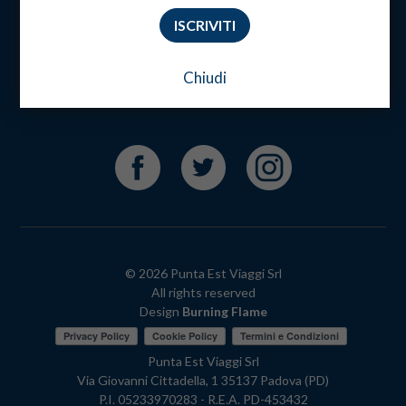
Come funziona
ISCRIVITI
Contatti
FAQ
Chiudi
Condizioni generali
Assicurazione Viaggio
© 2026 Punta Est Viaggi Srl
All rights reserved
Design
Burning Flame
Punta Est Viaggi Srl
Via Giovanni Cittadella, 1 35137 Padova (PD)
P.I. 05233970283 - R.E.A. PD-453432