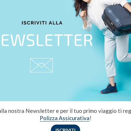
gno di informazioni o proposte person
 alla nostra Newsletter e per il tuo primo viaggio ti re
Polizza Assicurativa
!
le domande frequenti
Scrivici via emai
ISCRIVITI